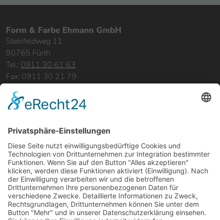
Form & Farbe Ehmann GmbH
Steinfeldweg 11
90765 Fürth
Tel.:
0911 30 61 63
Fax: 0911 30 21 79
info@formundfarbe-ehmann.de
Sitemap:
Home
Leistungen
Bereiche & Objekte
Referenzen
Über uns
Karriere
Kontakt
Rechtliches:
Impressum