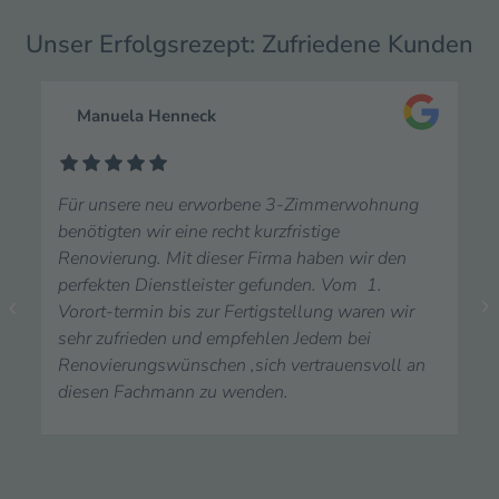
Unser Erfolgsrezept: Zufriedene Kunden
Manuela Henneck
a
Für unsere neu erworbene 3-Zimmerwohnung
P
benötigten wir eine recht kurzfristige
P
Renovierung. Mit dieser Firma haben wir den
i
perfekten Dienstleister gefunden. Vom 1.
E
Vorort-termin bis zur Fertigstellung waren wir
A
sehr zufrieden und empfehlen Jedem bei
f
Renovierungswünschen ,sich vertrauensvoll an
u
diesen Fachmann zu wenden.
D
,