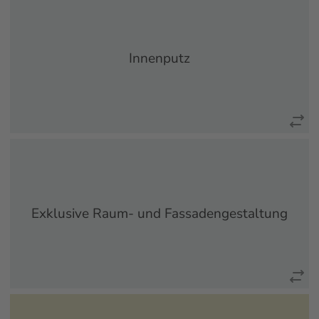
Fachgerechter Innenputz garantiert ein gesundes
Raumklima, trägt zum Brandschutz bei, steigert die
Energieeffizienz, verbessert...
Innenputz
mehr erfahren
Exklusive Raum- und Fassadengestaltung durch Putz und
Stuck Im Bereich der Wand- und Deckengestaltung durch
Putz und Stuck bieten wir mannigfaltige Möglichkeiten,
Exklusive Raum- und Fassadengestaltung
unverwechselbare Akzente...
mehr erfahren