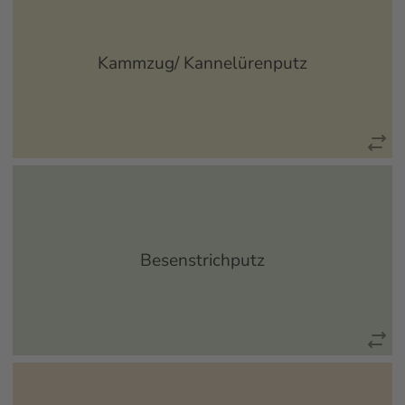
Das Kammzugprofil findet erstmals in Deutschland Einsatz.
Die schöne Fassadentechnik stammt aus Österreich...
Kammzug/ Kannelürenputz
mehr erfahren
Bei dieser historischen Putztechnik werden die
dickschichtigen Putzflächen in noch feuchtem Zustand mit
Besen horizontal oder senkrecht...
Besenstrichputz
mehr erfahren