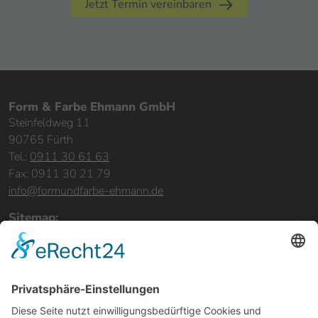
Jetzt Termin vereinbaren
Form & Farbe Ehmann GmbH
Steinfeldweg 11
90765 Fürth
Tel.:
0911 30 61 63
Fax: 0911 30 21 79
info@formundfarbe-ehmann.de
Sitemap:
Home
Leistungen
Bereiche & Objekte
Referenzen
Über uns