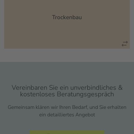
Trockenbau - Kreative Räume schaffen Als effektive und
kostengünstige Alternative zum Neubau bietet sich der
kreative Um- oder Ausbau vorhandenen Wohnraums durch
Trockenbau
Trockenbau...
mehr erfahren
Vereinbaren Sie ein unverbindliches &
kostenloses Beratungsgespräch
Gemeinsam klären wir Ihren Bedarf, und Sie erhalten
ein detailliertes Angebot