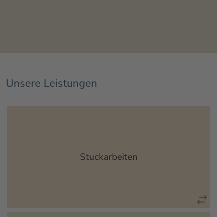
Unsere Leistungen
Von der Antike bis heute stellt Stuck eine bedeutende
Technik für die Gestaltung und Strukturierung von
Fassaden und Innenräumen dar...
Stuckarbeiten
mehr erfahren