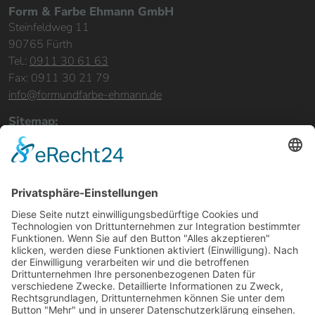
Form & Farbe Ehmann GmbH
Steinfeldweg 11
90765 Fürth
Tel.:
0911 30 61 63
Fax: 0911 30 21 79
info@formundfarbe-ehmann.de
Sitemap:
Home
Leistungen
Bereiche & Objekte
Referenzen
Über uns
Karriere
Kontakt
Rechtliches:
Impressum
Datenschutz
Barrierefreiheit