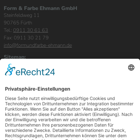
Form & Farbe Ehmann GmbH
Steinfeldweg 11
90765 Fürth
Tel.:
0911 30 61 63
Fax: 0911 30 21 79
info@formundfarbe-ehmann.de
Sitemap:
Home
Leistungen
Bereiche & Objekte
Referenzen
Über uns
Karriere
Kontakt
Rechtliches:
Impressum
Datenschutz