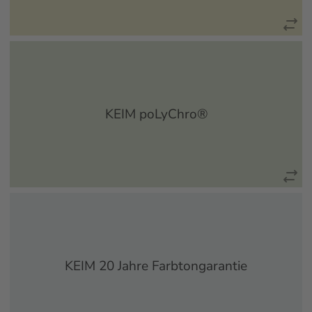
Le Corbusier gilt als der bedeutendste Architekt der
modernen Zeit. Er prägte die Vorstellungen, die wir von
moderner Architektur, ja von Moderne überhaupt haben...
KEIM poLyChro®
mehr erfahren
Sie wünschen Sich einen Fassadenanstrich der dauerhaft
schön bleibt und auch nach Jahren nicht verblasst?
Vertrauen Sie auf unsere langjährige Erfahrung...
KEIM 20 Jahre Farbtongarantie
mehr erfahren