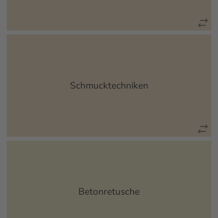
Arbeits- oder Wohnbereich ist immer auch Lebensraum, der
in gleichem Maße Einfluss auf unseren Alltag nimmt wie
auch unserer Persönlichkeit Ausdruck verleiht...
Schmucktechniken
mehr erfahren
Der künstlich hergestellte Stein "Beton" stellt heutzutage
einen ganz wesentlichen Baustoff dar. Gerade in der
modernen Architektur...
Betonretusche
mehr erfahren