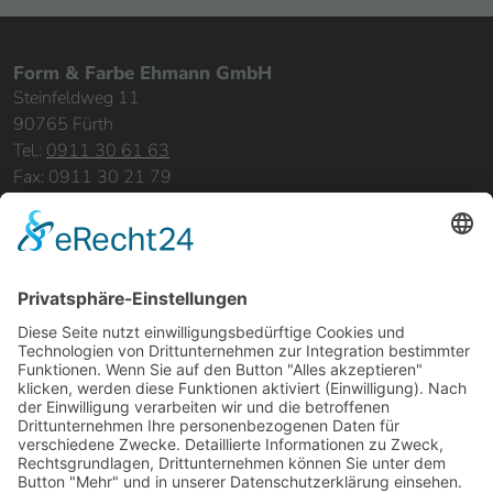
Form & Farbe Ehmann GmbH
Steinfeldweg 11
90765 Fürth
Tel.:
0911 30 61 63
Fax: 0911 30 21 79
info@formundfarbe-ehmann.de
Sitemap:
Home
Leistungen
Bereiche & Objekte
Referenzen
Über uns
Karriere
Kontakt
Rechtliches: