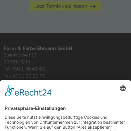
Jetzt Termin vereinbaren
Form & Farbe Ehmann GmbH
Steinfeldweg 11
90765 Fürth
Tel.:
0911 30 61 63
Fax: 0911 30 21 79
info@formundfarbe-ehmann.de
Sitemap:
Home
Leistungen
Bereiche & Objekte
Referenzen
Über uns