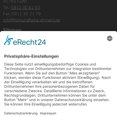
90765 Fürth
Tel.:
0911 30 61 63
Fax: 0911 30 21 79
info@formundfarbe-ehmann.de
Sitemap:
Home
Leistungen
Bereiche & Objekte
Referenzen
Über uns
Karriere
Kontakt
Rechtliches:
Impressum
Datenschutz
Barrierefreiheit
Besuchen Sie uns: