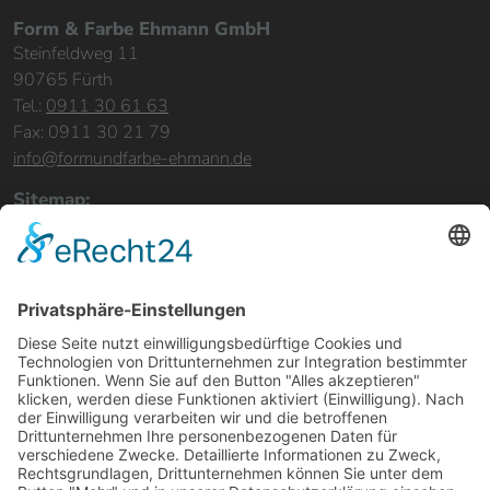
Form & Farbe Ehmann GmbH
Steinfeldweg 11
90765 Fürth
Tel.:
0911 30 61 63
Fax: 0911 30 21 79
info@formundfarbe-ehmann.de
Sitemap:
Home
Leistungen
Bereiche & Objekte
Referenzen
Über uns
Karriere
Kontakt
Rechtliches:
Impressum
Datenschutz