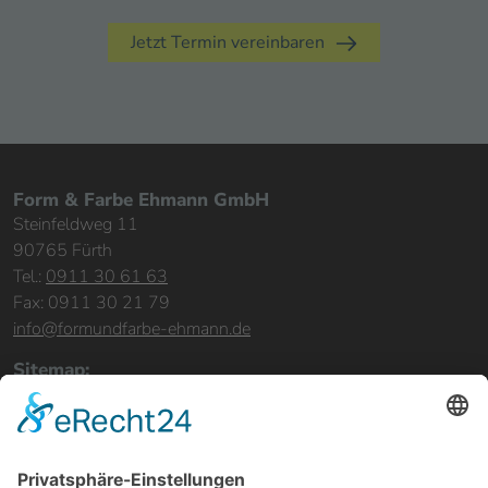
Jetzt Termin vereinbaren
Form & Farbe Ehmann GmbH
Steinfeldweg 11
90765 Fürth
Tel.:
0911 30 61 63
Fax: 0911 30 21 79
info@formundfarbe-ehmann.de
Sitemap:
Home
Leistungen
Bereiche & Objekte
Referenzen