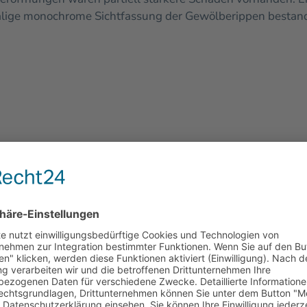
lige monochrome Sichtfassung der Gewölberippen bestand
ei Joche des Langhauses sowie an[nbsp]ihren Rippen und 
en einschließlich Tür- und Fensterleibungen, Schlussste
gerung von Leimfarbe auf einem Silikatfarbanstrich auf. 
 und Schollenbildung. In diesen Bereichen wurden Farbsc
 Bereich der Fensterleibungen, wo es zu Feuchtigkeitse
ltsstoffe den Neuanstrich verschmutzten, wurden Teilbere