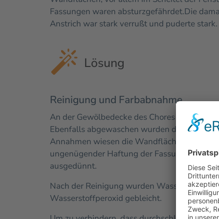
Fassungen waren absturzgefährdet.
Die dama
Anstrich war stark verrußt und puderte stark.
Lösung
Reinigung und Farbabnahme
An der Gewölbedecke des Chores und der dr
Ebenfalls abgewaschen wurden die Wandfläch
Annahmen wiesen die Wandflächen eine Aufla
ungenügender Haftung der Fassungsschichten
ausgedünnt.
Nach der Reinigung wurden Wasserflecken im
Wasserstoffperoxid gebleicht.
Um zu verhindern, dass durchschlagende Inha