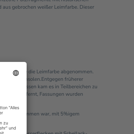
 aus gebrochen weißer Leimfarbe. Dieser
Gurten wurde die Leimfarbe abgenommen.
inen und Konsolen.
Entgegen früherer
Aufgrunddessen kam es in Teilbereichen zu
hichten entfernt, Fassungen wurden
inträgen gekommen war, mit 5%igem
iche mit Wasserflecken mit Schellack-