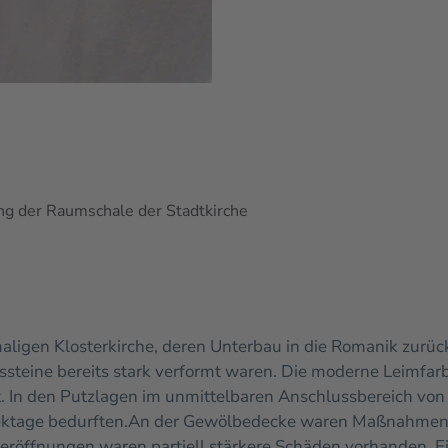
ng der Raumschale der Stadtkirche
igen Klosterkirche, deren Unterbau in die Romanik zurückg
ssteine bereits stark verformt waren.
Die moderne Leimfarbe
 In den Putzlagen im unmittelbaren Anschlussbereich von
jektage bedurften.
An der Gewölbedecke waren Maßnahmen zw
teröffnungen waren partiell stärkere Schäden vorhanden. E