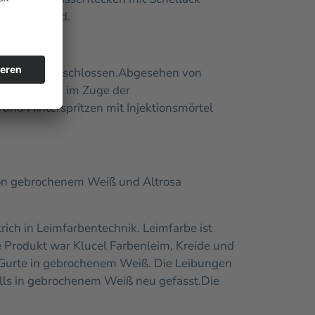
em Untergrund.
alkbasis geschlossen.
Abgesehen von
ppen wurden im Zuge der
nd Hinterspritzen mit Injektionsmörtel
von gebrochenem Weiß und Altrosa
rich in Leimfarbentechnik. Leimfarbe ist
 Produkt war Klucel Farbenleim, Kreide und
 Gurte in gebrochenem Weiß. Die Leibungen
lls in gebrochenem Weiß neu gefasst.
Die