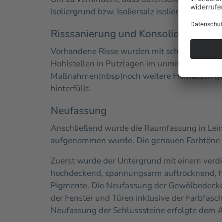
Isoliergrund bzw. Isoliersalz isoliert. Der A
Risssanierung und Konsolidierung v
Vorhandene Risse wurden mit schmalen Eisen
Hohlstellen in Putzlagen im unmittelbaren 
Maßnahmen[nbsp]noch weitere Hohllagen gefu
hinterfüllt.
Neufassung
Anschließend wurde die Raumfassung in Lei
aufgenommen wurde. Die genauen Farbtöne 
Zuerst wurde der Untergrund mit einem verd
hochdeckend, spannungsarm auftrocknend, ho
Pigmente. Die Neufassung der Gewölbedecke 
der Fenster und Türen inklusive der Farbfas
Neufassung der Schlusssteine erfolgte dem A