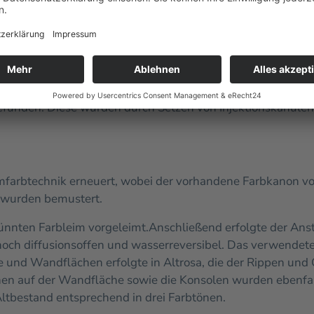
uftrag erfolgte dünn und gleichmäßig mit Pinsel auf trocken
on Hohllagen
 geöffnet, ausgeblasen und mit Rissverschlussmasse auf K
Anschlussbereich von Gurtstein und verputzten Gewölbeka
nden. Diese wurden durch Setzen von Injektionskanülen u
mfarbtechnik erneuert, wobei der vorhandene Farbkanon 
wurden bemustert.
ünnten Farbleim vorgeleimt.
Anschließend erfolgte der Anst
ch diffusionsoffen und wasserreversibel. Das verwendete
und Wandflächen erfolgte in Altrosa, die der Rippen und
chen auf der Wandfläche sowie die Konsolen wurden ebenfa
ltbestand entsprechend in drei Farbtönen.