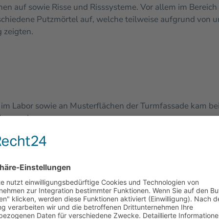
nen auf sowie Risse und Risssysteme. Vor allem im Bereich 
rschiedene Putzmörtel auf, welche teilweise aufgrund von
 zeigten.
im Labor sowie an Musterflächen der Turmfassade kam bei
r Anwendung.
tursteinmauerwerks an den Fassadenflächen erfolgte im D
lt und entfernt, anschließend wurde gründlich nachgewas
n, wurden abschnittsweise die Gerüstinnenflächen an den 