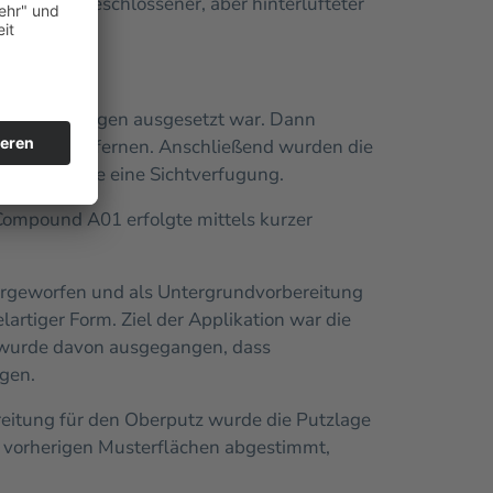
ass ein geschlossener, aber hinterlüfteter
inträchtigungen ausgesetzt war. Dann
ändig zu entfernen. Anschließend wurden die
fugung sowie eine Sichtverfugung.
Compound A01 erfolgte mittels kurzer
orgeworfen und als Untergrundvorbereitung
lartiger Form. Ziel der Applikation war die
, wurde davon ausgegangen, dass
agen.
eitung für den Oberputz wurde die Putzlage
n vorherigen Musterflächen abgestimmt,