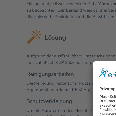
Fläche hohl, teilweise wies der Putz Mürbezo
zu beobachten. Der Bestand wies ca. drei ve
divergierende Reaktionen auf die Bewitterung
Lösung
Aufgrund der ausführlichen Untersuchungen 
ausschließlich RCP Salzspeicherputz SPI zu
Reinigungsarbeiten
Die Reinigung historischer Putze und des Na
Algenbefall wurde mit KEIM Algicid behande
Schutzverkleidung
Um ein Aufbrennen des Mörtels zu verhinder