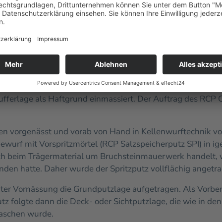
em Abstand von 30 cm zur Fassade am Gerüst befestigt, sod
urde durchgängig feucht gehalten.
ausgebaut, sodass angrenzender Naturstein keinerlei Bee
 gegebenenfalls ausgesaugt, um lockeres Material vollst
hlossen. Im Bereich tiefer Fugen erfolgten eine Tiefenver
fferlage als Haftgrund einmassiert. Der Auftrag des RCP 
en vorgenässt und vorab von Hand in Kellenwurftechnik v
ewurf mit Vorspritzmörtel (RCP Salzspeicherputz SPI) in ige
sich beim Trägermaterial um Bruchsteinmauerwerk handelt
den hatte. Daher wurde der Spritzputz vollflächig angetr
ter Vornässung die Grundputzlage aufgetragen. Als Vorber
z folgte dann die Deck- oder Sichtputzlage, die wie in de
rwaschen wurde.