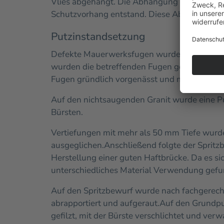
Vlies abgehängt. Die Abhängung wurde in ein
Schutzvorhang entstand. Diese Abhängung w
Putzinstandsetzung
Defekte Mauerwerksfugen wurden vorsichtig 
wurden die betreffenden Fugen gesäubert und
Fugen gründlich vorgenässt und mit RCP versc
Auf den nichtsaugenden Granit wurde eine Pu
Bürsten.
Vertiefungen mit mehr als 50 mm Tiefe wurd
ausgeglichen.
Anschließend folgte der Spritzb
Herstellung einer guten Haftbrücke. Da es 
unterschiedliches Material Verwendung gefun
Auf den Spritzbewurf wurde nach fachgerech
abrapportiert und aufgeraut.
Auf den Grundput
gefilzt, mit der Bürste verschlichtet und ve