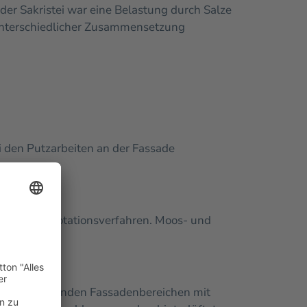
der Sakristei war eine Belastung durch Salze
 unterschiedlicher Zusammensetzung
 den Putzarbeiten an der Fassade
ampfstrahlrotationsverfahren. Moos- und
chen.
zu bearbeitenden Fassadenbereichen mit