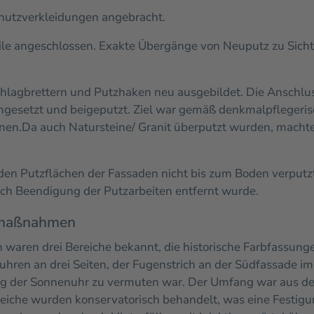
hutzverkleidungen angebracht.
le angeschlossen. Exakte Übergänge von Neuputz zu Sich
agbrettern und Putzhaken neu ausgebildet. Die Anschluss
gesetzt und beigeputzt. Ziel war gemäß denkmalpflegeris
nen.
Da auch Natursteine/ Granit überputzt wurden, macht
n Putzflächen der Fassaden nicht bis zum Boden verputzt
ach Beendigung der Putzarbeiten entfernt wurde.
smaßnahmen
ren drei Bereiche bekannt, die historische Farbfassungen
rmuhren an drei Seiten, der Fugenstrich an der Südfassade 
ung der Sonnenuhr zu vermuten war. Der Umfang war aus der
ereiche wurden konservatorisch behandelt, was eine Festig