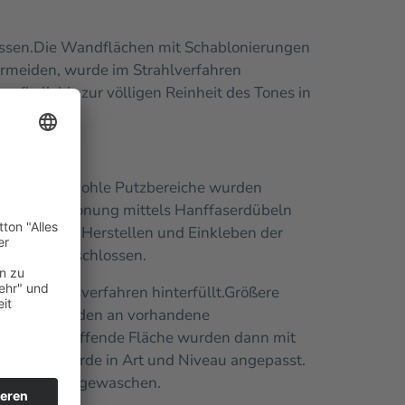
ssen.
Die Wandflächen mit Schablonierungen
rmeiden, wurde im Strahlverfahren
pfkalk bis zur völligen Reinheit des Tones in
d kartiert. Hohle Putzbereiche wurden
ubstanzschonung mittels Hanffaserdübeln
] sowie das Herstellen und Einkleben der
ndgenau verschlossen.
Injektionsverfahren hinterfüllt.
Größere
zflächen wurden an vorhandene
n. Die betreffende Fläche wurden dann mit
erfläche wurde in Art und Niveau angepasst.
ert und nachgewaschen.