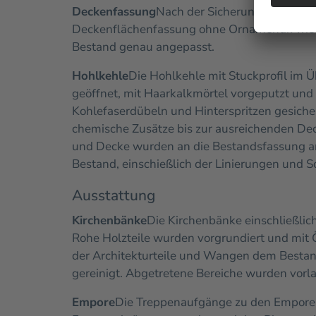
Deckenfassung
Nach der Sicherung der Deck
Deckenflächenfassung ohne Ornamentik wiede
Bestand genau angepasst.
Hohlkehle
Die Hohlkehle mit Stuckprofil im 
geöffnet, mit Haarkalkmörtel vorgeputzt und
Kohlefaserdübeln und Hinterspritzen gesich
chemische Zusätze bis zur ausreichenden De
und Decke wurden an die Bestandsfassung an
Bestand, einschießlich der Linierungen und 
Ausstattung
Kirchenbänke
Die Kirchenbänke einschließli
Rohe Holzteile wurden vorgrundiert und mit Ö
der Architekturteile und Wangen dem Bestan
gereinigt. Abgetretene Bereiche wurden vorl
Empore
Die Treppenaufgänge zu den Emporen