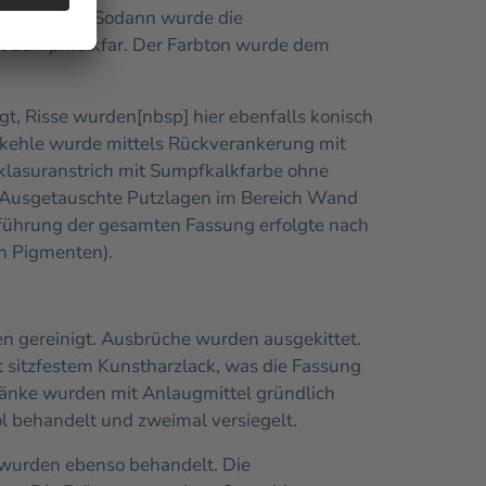
 gereinigt. Sodann wurde die
it Sumpfkalkfar. Der Farbton wurde dem
, Risse wurden[nbsp] hier ebenfalls konisch
hlkehle wurde mittels Rückverankerung mit
klasuranstrich mit Sumpfkalkfarbe ohne
Ausgetauschte Putzlagen im Bereich Wand
führung der gesamten Fassung erfolgte nach
en Pigmenten).
n gereinigt. Ausbrüche wurden ausgekittet.
t sitzfestem Kunstharzlack, was die Fassung
änke wurden mit Anlaugmittel gründlich
l behandelt und zweimal versiegelt.
 wurden ebenso behandelt.
Die