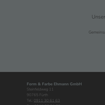
Unser
Gemeinsam
Form & Farbe Ehmann GmbH
Steinfeldweg 11
90765 Fürth
Tel.:
0911 30 61 63