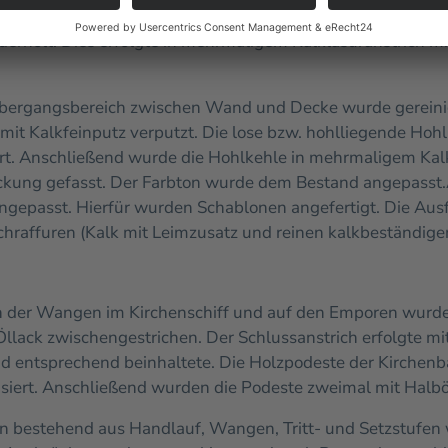
enflächen wurde die Putzdecke mittels Trockenschwämmen
rholt. Dies erfolgte in mehrmaligem Kalklasuranstrich m
Übergangsbereich zwischen Wand und Decke wurde gereinigt
 mit Kalkfeinputz verputzt. Die lose bzw. hohlliegende Ho
ert. Anschließend wurde die Hohlkehle in mehrmaligem Kal
ckung gefasst. Der Farbton wurde dem Bestand angepasst.
gepasst. Hierfür wurden Schablonen angefertigt. Die Aus
Schraffuren (Kalk mit Leimzusatz und reinen kalkbeständig
ch der Wangen im Kirchenschiff und auf den Emporen wurde
llack zwischengestrichen. Der Schlussanstrich erfolgte mi
d entsprechend beinhaltete.
Die Holzpodeste der Kirchenb
asiert. Anschließend wurden die Podeste zweimal mit Halbö
 bestehend aus Handlauf, Wangen, Tritt- und Setzstufen