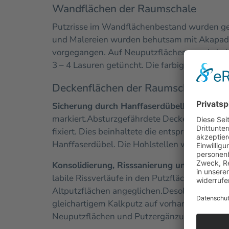
Wandflächen der Raumschale
Putzrisse im Wandflächenbestand wurden geö
und Malereien wurden behutsam mit Akapad t
vorgegangen.
Auf Neuputzflächen wurde in hi
3 – 4 Lasuren getüncht. Die farbige Tönung erf
Deckenflächen der Raumschale
Sicherung durch Hanffaserdübel
Die Deckenf
markiert.
Absturzgefährdete Deckenputzfläch
fixiert. Dies beinhaltete die entsprechenden
Hanffaserdübel. Die Hohlstellen wurden soda
Konsolidierung, Risssanierung und Putzerg
labile Rissverläufe in den Putzflächen wurd
Altputzflächen angeglichen.
Desolate, nicht 
gleichartigem Kalkputz auf vorhandener Lattu
Neuputzflächen und Putzergänzungen an Wan