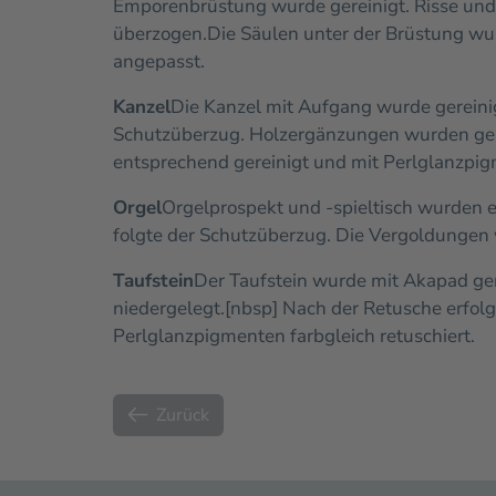
Emporenbrüstung wurde gereinigt. Risse und
überzogen.
Die Säulen unter der Brüstung wu
angepasst.
Kanzel
Die Kanzel mit Aufgang wurde gereini
Schutzüberzug. Holzergänzungen wurden gesc
entsprechend gereinigt und mit Perlglanzpigm
Orgel
Orgelprospekt und -spieltisch wurden 
folgte der Schutzüberzug. Die Vergoldungen 
Taufstein
Der Taufstein wurde mit Akapad ger
niedergelegt.[nbsp] Nach der Retusche erfol
Perlglanzpigmenten farbgleich retuschiert.
Zurück