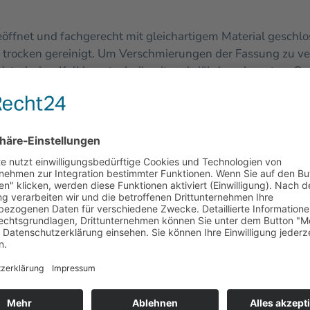
ffnet und fachgerecht mit gleichartigem Material geschlo
rocken gereinigt. Um Verschmierungen der Fassung zu ve
storischer Kalklasurtechnik mit mehrjährig gelagertem Sum
olgte in einer Lasur.
läche wurde auf Hohlstellen und Hohllagen untersucht un
en im Bereich der Orgelempore wurden unter maximaler S
 Bohrungen, das Reinigen und Benetzen der Bohrlöcher[nbsp
nn mit feinteiligem Kalkmörtel verfüllt, die Bohrungen ra
änzung
Hohlliegende Bereiche wurden in einem mehrstufigen 
en konisch geöffnet und mit Kalkputz geschlossen. Neuput
mehr sicherbare Putzflächen wurden vorsichtig abgenomme
ng als Putzträger fachgerecht, mehrlagig verputzt. Die Ob
d und Deckenflächen wurden mit einem Fluat neutralisi