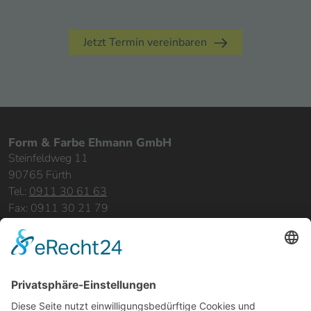
Jetzt Termin vereinbaren
Form & Farbe Ehmann GmbH
Steinfeldweg 11
90765 Fürth
Tel.:
0911 30 61 63
Fax: 0911 30 21 79
info@formundfarbe-ehmann.de
Sitemap:
Home
Leistungen
Bereiche & Objekte